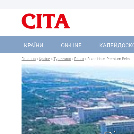
КРАЇНИ
ON-LINE
КАЛЕЙДОСК
Головна
»
Країни
»
Туреччина
»
Белек
» Rixos Hotel Premium Belek