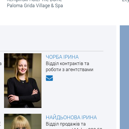
Paloma Grida Village & Spa
ЧОРБА ІРИНА
а
Відділ контрактів та
роботи з агентствами
НАЙДЬОНОВА ІРИНА
E
Відділ продажів та