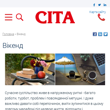
Карта сайту
Головна
» Вікенд
Вікенд
Сучасне суспільство живе в напруженому ритмі - багато
роботи, турбот, проблем і повсякденної метушні. І дуже
важливо давати собі перепочинок, вміти зупинитися в цьому
довгому марафоні під назвою життя, відпочити і