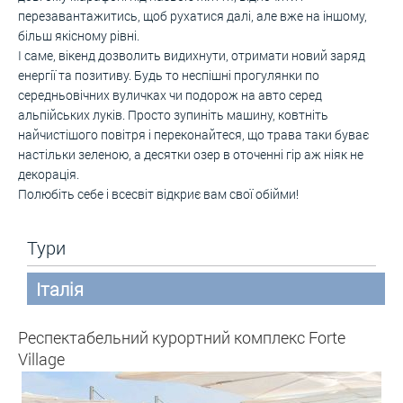
перезавантажитись, щоб рухатися далі, але вже на іншому,
більш якісному рівні.
І саме, вікенд дозволить видихнути, отримати новий заряд
енергії та позитиву. Будь то неспішні прогулянки по
середньовічних вуличках чи подорож на авто серед
альпійських луків. Просто зупиніть машину, ковтніть
найчистішого повітря і переконайтеся, що трава таки буває
настільки зеленою, а десятки озер в оточенні гір аж ніяк не
декорація.
Полюбіть себе і всесвіт відкриє вам свої обійми!
Тури
Італія
Респектабельний курортний комплекс Forte
Village