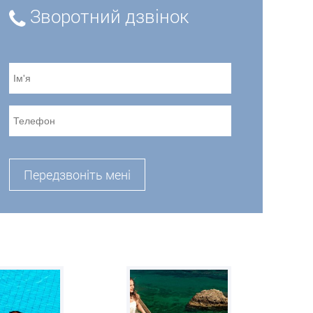
Зворотний дзвінок
Передзвоніть мені