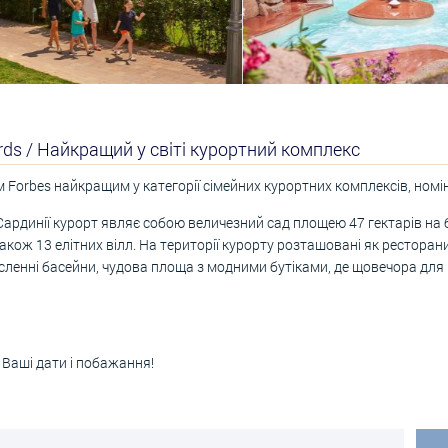
rds / Найкращий у світі курортний комплекс
алом Forbes найкращим у категорії сімейних курортних комплексів, н
рдинії курорт являє собою величезний сад площею 47 гектарів на
а також 13 елітних вілл. На території курорту розташовані як рестора
численні басейни, чудова площа з модними бутіками, де щовечора дл
 Ваші дати і побажання!