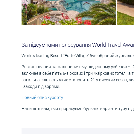
За підсумками голосування World Travel Awa
World's leading Resort "Forte Village" був обраний журн
Розташований на мальовничому південному узбережжі Са
включає в себе п'ять 5-зіркових і три 4-зіркових готелі, 
загальна кількість яких становить 21 у високий сезон, 
і заходи під зорями.
Повний опис курорту
Напишіть нам, і ми прорахуємо будь-які варіанти туру під