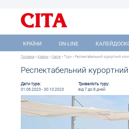
КРАЇНИ
ON-LINE
КАЛЕЙДОСК
Головна
»
Країни
»
Італія
» Тури » Респектабельний курортний компл
Респектабельний курортний к
Дати тура:
Тривалість туру:
01.06.2023 - 30.10.2023
від 7 до 8 дней