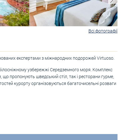
Всі фотографії
омінованих експертами з міжнародних подорожей Virtuoso.
 білосніжному узбережжі Середземного моря. Комплекс
ни, що пропонують шведський стіл, так і ресторани гурме,
я гостей курорту організовуються багаточисельні розваги