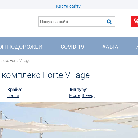
Карта сайту
ОП ПОДОРОЖЕЙ
COVID-19
#АВІА
екс Forte Village
омплекс Forte Village
Країна:
Тип туру:
Італія
Море
,
Вікенд